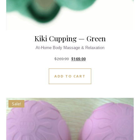
Kiki Cupping — Green
Original price was: $269.99.
Current price is: $169.00.
$
269.99
$
169.00
ADD TO CART
Sale!