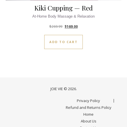
Kiki Cupping — Red
Original price was: $269.99.
Current price is: $169.00.
$
269.99
$
169.00
ADD TO CART
JOIE VIE © 2026.
Privacy Policy
Refund and Returns Policy
Home
About Us